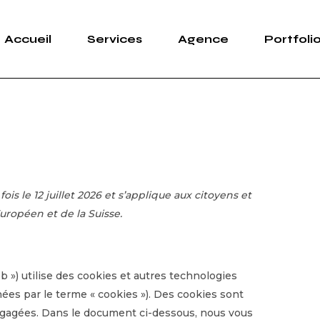
Accueil
Services
Agence
Portfoli
Design
Agenc
Marketing
Réserv
Print
Publicité
Web
Design
Marketi
Print
Publicit
ois le 12 juillet 2026 et s’applique aux citoyens et
Web
ropéen et de la Suisse.
web ») utilise des cookies et autres technologies
nées par le terme « cookies »). Des cookies sont
ngagées. Dans le document ci-dessous, nous vous