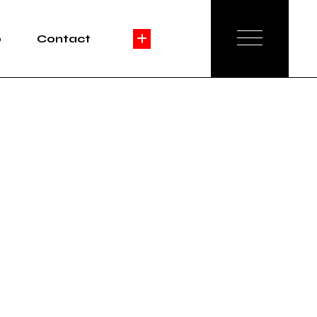
o
Contact
e
ation
Agence
ng
Réservation
é