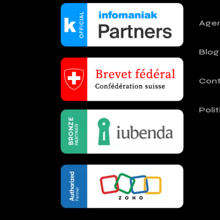
Age
Blog
Cont
Poli