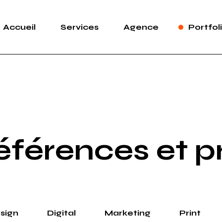
Accueil
Services
Agence
Portfol
Design
Agenc
Marketing
Réserv
Print
Publicité
Web
Design
Marketi
Print
Publicit
éférences et p
Web
sign
Digital
Marketing
Print