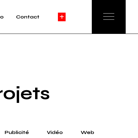
io
Contact
e
ation
Agence
ng
Réservation
é
rojets
Publicité
Vidéo
Web