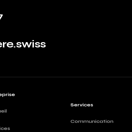
7
re.swiss
eprise
Services
eil
Communication
ices