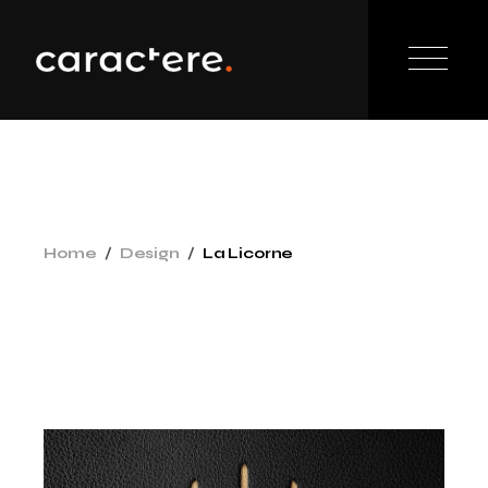
Home
Design
La Licorne