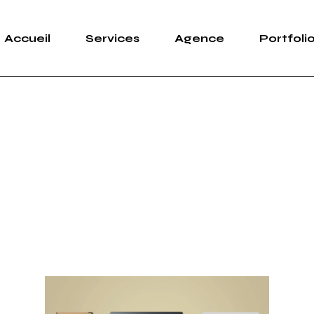
Accueil
Services
Agence
Portfoli
Design
Agenc
Marketing
Réserv
Print
Publicité
Web
Design
Marketi
Print
Publicit
Web