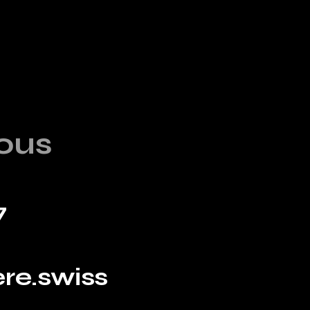
ous
7
re.swiss