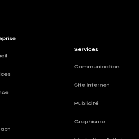
eprise
Services
eil
Communication
ices
Site internet
nce
Publicité
Graphisme
act