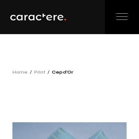
Home
Print
Cep d’Or